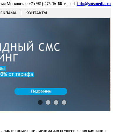
ремя Московское +
7 (981) 475-16-66
e-mail:
info@smsmedia.ru
РЕКЛАМА
КОНТАКТЫ
Подробнее
Подробнее
Подробнее
Подробнее
да такого номера незаменима для осуществления кампании,