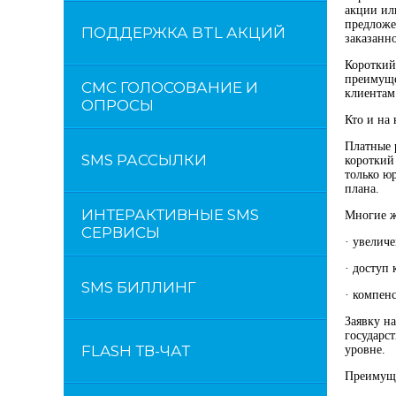
акции ил
предложе
ПОДДЕРЖКА BTL АКЦИЙ
заказанн
Короткий
преимуще
СМС ГОЛОСОВАНИЕ И
клиентам 
ОПРОСЫ
Кто и на
Платные 
SMS РАССЫЛКИ
короткий
только ю
плана.
ИНТЕРАКТИВНЫЕ SMS
Многие ж
СЕРВИСЫ
· увеличе
· доступ
SMS БИЛЛИНГ
· компен
Заявку н
государс
FLASH ТВ-ЧАТ
уровне.
Преимуще