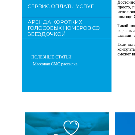
Достоинс
СЕРВИС ОПЛАТЫ УСЛУГ
просто, 
использо
помощи 
АРЕНДА КОРОТКИХ
Такой но
ГОЛОСОВЫХ НОМЕРОВ СО
горячих 
ЗВЕЗДОЧКОЙ
шагами, 
Если вы 
консульт
сможет в
ПОЛЕЗНЫЕ СТАТЬИ
Массовая СМС рассылка