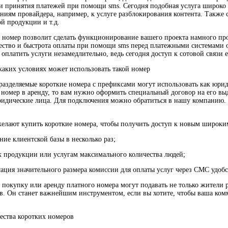
и принятия платежей при помощи sms. Сегодня подобная услуга широко р
ниям провайдера, например, к услуге разблокирования контента. Также 
ой продукции и т.д.
 номер позволит сделать функционирование вашего проекта намного про
ство и быстрота оплаты при помощи sms перед платежными системами 
оплатить услуги незамедлительно, ведь сегодня доступ к сотовой связи е
 каких условиях может использовать такой номер
разделяемые короткие номера с префиксами могут использовать как юрид
 номер в аренду, то вам нужно оформить специальный договор на его вы
ридические лица. Для подключения можно обратиться в нашу компанию. Р
елают купить короткие номера, чтобы получить доступ к новым широки
ние клиентской базы в несколько раз;
 к продукции или услугам максимального количества людей;
сация значительного размера комиссии для оплаты услуг через СМС удоб
а покупку или аренду платного номера могут подавать не только жители
тв. Он станет важнейшим инструментом, если вы хотите, чтобы ваша ком
ства коротких номеров