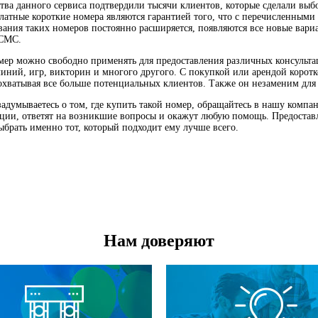
тва данного сервиса подтвердили тысячи клиентов, которые сделали выбор
платные короткие номера являются гарантией того, что с перечисленным
вания таких номеров постоянно расширяется, появляются все новые вари
СМС.
мер можно свободно применять для предоставления различных консульта
линий, игр, викторин и многого другого. С покупкой или арендой коротк
охватывая все больше потенциальных клиентов. Также он незаменим для
задумываетесь о том, где купить такой номер, обращайтесь в нашу комп
ации, ответят на возникшие вопросы и окажут любую помощь. Предостав
ыбрать именно тот, который подходит ему лучше всего.
Нам доверяют