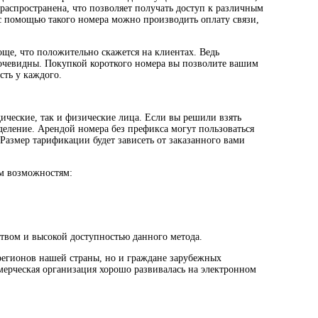
аспространена, что позволяет получать доступ к различным
с помощью такого номера можно производить оплату связи,
ще, что положительно скажется на клиентах. Ведь
очевидны. Покупкой короткого номера вы позволите вашим
сть у каждого.
ические, так и физические лица. Если вы решили взять
деление. Арендой номера без префикса могут пользоваться
азмер тарификации будет зависеть от заказанного вами
м возможностям:
ством и высокой доступностью данного метода.
 регионов нашей страны, но и граждане зарубежных
мерческая организация хорошо развивалась на электронном